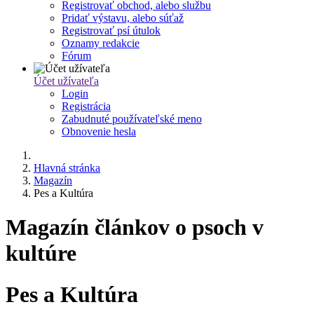
Registrovať obchod, alebo službu
Pridať výstavu, alebo súťaž
Registrovať psí útulok
Oznamy redakcie
Fórum
Účet užívateľa
Login
Registrácia
Zabudnuté používateľské meno
Obnovenie hesla
Hlavná stránka
Magazín
Pes a Kultúra
Magazín článkov o psoch v
kultúre
Pes a Kultúra