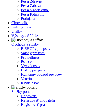
Pes a Zdravie
Pes a Zábava
Pes a Vzdelávanie
Pes a Potraviny
Podujatia
Chovatelia
Katalóg psov
Útulky
Výstavy - Súťaže
Obchody a služby
E-SHOPy pre psov
Salóny pre psov
Psí wellness
Psie centrum
Výcvik psov
Hotely pre psov
Kamenný obchod pre psov
Veterina
Krytie psov
Služby portálu
Nápoveda
Registrovať chovateľa
Registrovať psa