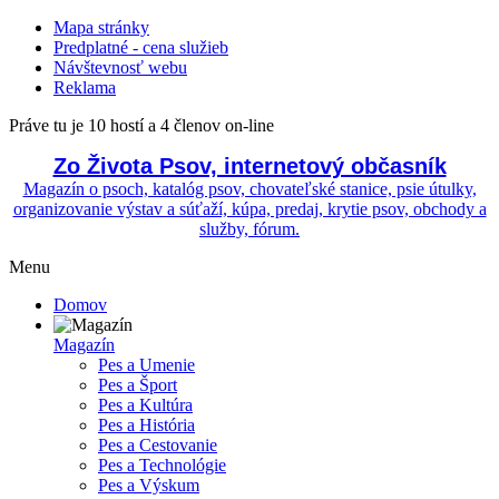
Mapa stránky
Predplatné - cena služieb
Návštevnosť webu
Reklama
Práve tu je 10 hostí a 4 členov on-line
Zo Života Psov, internetový občasník
Magazín o psoch, katalóg psov, chovateľské stanice, psie útulky,
organizovanie výstav a súťaží, kúpa, predaj, krytie psov, obchody a
služby, fórum.
Menu
Domov
Magazín
Pes a Umenie
Pes a Šport
Pes a Kultúra
Pes a História
Pes a Cestovanie
Pes a Technológie
Pes a Výskum