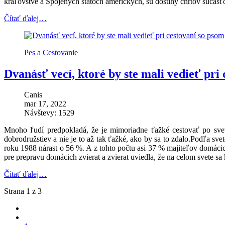
kráľovstve a Spojených štátoch amerických, sú dostihy chrtov súčasť
Čítať ďalej…
Pes a Cestovanie
Dvanásť vecí, ktoré by ste mali vedieť pri
Canis
mar 17, 2022
Návštevy: 1529
Mnoho ľudí predpokladá, že je mimoriadne ťažké cestovať po svet
dobrodružstiev a nie je to až tak ťažké, ako by sa to zdalo.Podľa
roku 1988 nárast o 56 %. A z tohto počtu asi 37 % majiteľov domácic
pre prepravu domácich zvierat a zvierat uviedla, že na celom svete sa 
Čítať ďalej…
Strana 1 z 3