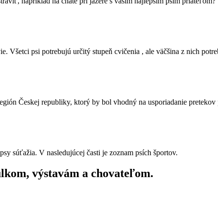
stráviť, napríklad na chate pri jazere s vaším najlepším psím priateľom? 
 Všetci psi potrebujú určitý stupeň cvičenia , ale väčšina z nich potreb
gión Českej republiky, ktorý by bol vhodný na usporiadanie pretekov p
psy súťažia. V nasledujúcej časti je zoznam psích športov.
tulkom, výstavám a chovateľom.