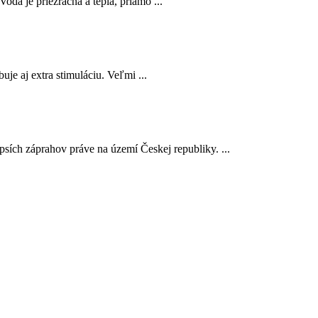
Voda je priezračná a teplá, priamo ...
uje aj extra stimuláciu. Veľmi ...
sích záprahov práve na území Českej republiky. ...