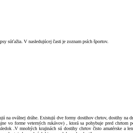
psy súťažia. V nasledujúcej časti je zoznam psích športov.
jú na oválnej dráhe. Existujú dve formy dostihov chrtov, dostihy na drá
jne vo forme veterných rukávov) , ktorá sa pohybuje pred chrtom p
ýsledok .V mnohých krajinách sú dostihy chrtov čisto amatérske a le