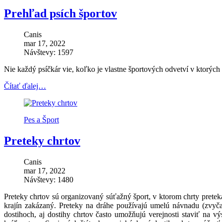
Prehľad psích športov
Canis
mar 17, 2022
Návštevy: 1597
Nie každý psíčkár vie, koľko je vlastne športových odvetví v ktorých 
Čítať ďalej…
Pes a Šport
Preteky chrtov
Canis
mar 17, 2022
Návštevy: 1480
Preteky chrtov sú organizovaný súťažný šport, v ktorom chrty preteka
krajín zakázaný. Preteky na dráhe používajú umelú návnadu (zvyča
dostihoch, aj dostihy chrtov často umožňujú verejnosti staviť na v