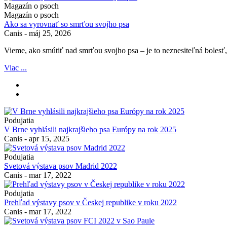
Magazín o psoch
Magazín o psoch
Ako sa vyrovnať so smrťou svojho psa
Canis
-
máj 25, 2026
Vieme, ako smútiť nad smrťou svojho psa – je to neznesiteľná bolesť
Viac ...
Podujatia
V Brne vyhlásili najkrajšieho psa Európy na rok 2025
Canis
-
apr 15, 2025
Podujatia
Svetová výstava psov Madrid 2022
Canis
-
mar 17, 2022
Podujatia
Prehľad výstavy psov v Českej republike v roku 2022
Canis
-
mar 17, 2022