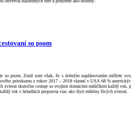
ou odvetvia hazardných hier a podobne ako dostihy .
 cestovaní so psom
e so psom. Zistil som však, že s dobrým naplánovaním môžete svoji
 svetového prieskumu z rokov 2017 – 2018 vlastní v USA 68 % americký
h zvierat skutočne cestuje so svojimi domácimi miláčikmi každý rok, 
každý rok v lietadlách prepravia viac ako štyri milióny živých zvierat.