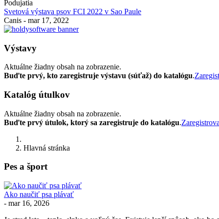
Podujatia
Svetová výstava psov FCI 2022 v Sao Paule
Canis
-
mar 17, 2022
Výstavy
Aktuálne žiadny obsah na zobrazenie.
Buďte prvý, kto zaregistruje výstavu (súťaž) do katalógu
.
Zaregis
Katalóg útulkov
Aktuálne žiadny obsah na zobrazenie.
Buďte prvý útulok, ktorý sa zaregistruje do katalógu
.
Zaregistrov
Hlavná stránka
Pes a šport
Ako naučiť psa plávať
-
mar 16, 2026