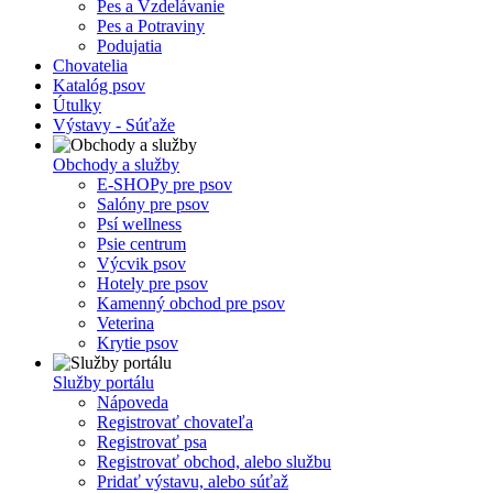
Pes a Vzdelávanie
Pes a Potraviny
Podujatia
Chovatelia
Katalóg psov
Útulky
Výstavy - Súťaže
Obchody a služby
E-SHOPy pre psov
Salóny pre psov
Psí wellness
Psie centrum
Výcvik psov
Hotely pre psov
Kamenný obchod pre psov
Veterina
Krytie psov
Služby portálu
Nápoveda
Registrovať chovateľa
Registrovať psa
Registrovať obchod, alebo službu
Pridať výstavu, alebo súťaž