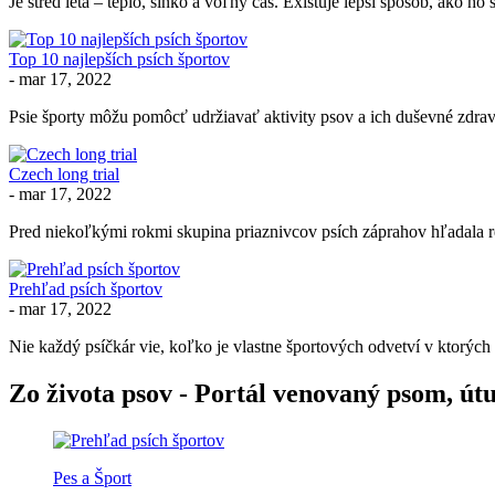
Je stred leta – teplo, slnko a voľný čas. Existuje lepší spôsob, ako ho 
Top 10 najlepších psích športov
-
mar 17, 2022
Psie športy môžu pomôcť udržiavať aktivity psov a ich duševné zdravie.
Czech long trial
-
mar 17, 2022
Pred niekoľkými rokmi skupina priaznivcov psích záprahov hľadala re
Prehľad psích športov
-
mar 17, 2022
Nie každý psíčkár vie, koľko je vlastne športových odvetví v ktorých 
Zo života psov - Portál venovaný psom, ú
Pes a Šport