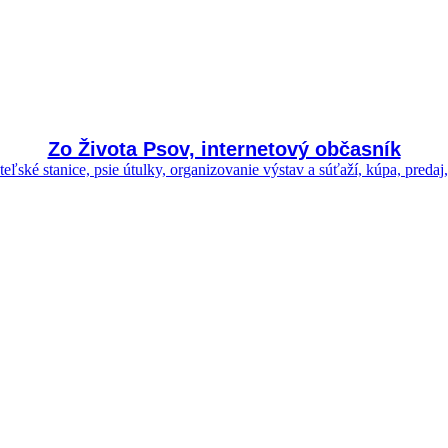
Zo Života Psov, internetový občasník
ľské stanice, psie útulky, organizovanie výstav a súťaží, kúpa, predaj