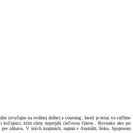
he (zvyčajne na oválnej dráhe) a coursing , ktorý je teraz vo väčšine
o koľajnici, kým chrty neprejdú cieľovou čiarou . Rovnako ako pri
n pre zábavu. V iných krajinách, najmä v Austrálii, Írsku, Spojenom