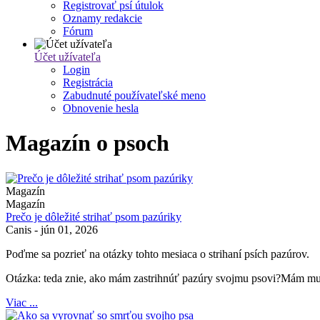
Registrovať psí útulok
Oznamy redakcie
Fórum
Účet užívateľa
Login
Registrácia
Zabudnuté používateľské meno
Obnovenie hesla
Magazín o psoch
Magazín
Magazín
Prečo je dôležité strihať psom pazúriky
Canis
-
jún 01, 2026
Poďme sa pozrieť na otázky tohto mesiaca o strihaní psích pazúrov.
Otázka: teda znie, ako mám zastrihnúť pazúry svojmu psovi?Mám mu to
Viac ...