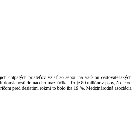
ch chlpatých priateľov vziať so sebou na väčšinu cestovateľských
ch domácností domáceho maznáčika. To je 89 miliónov psov, čo je od
pričom pred desiatimi rokmi to bolo iba 19 %. Medzinárodná asociácia