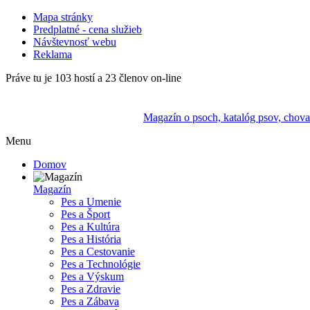
Mapa stránky
Predplatné - cena služieb
Návštevnosť webu
Reklama
Práve tu je 103 hostí a 23 členov on-line
Magazín o psoch, katalóg psov, chovate
Menu
Domov
Magazín
Pes a Umenie
Pes a Šport
Pes a Kultúra
Pes a História
Pes a Cestovanie
Pes a Technológie
Pes a Výskum
Pes a Zdravie
Pes a Zábava